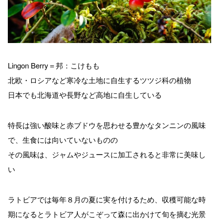
Lingon Berry＝邦：こけもも
北欧・ロシアなど寒冷な土地に自生するツツジ科の植物
日本でも北海道や長野など高地に自生している
特長は強い酸味と赤ブドウを思わせる豊かなタンニンの風味
で、生食には向いていないものの
その風味は、ジャムやジュースに加工されると非常に美味し
い
ラトビアでは毎年８月の夏に実を付けるため、収穫可能な時
期になるとラトビア人がこぞって森に出かけて旬を摘む光景