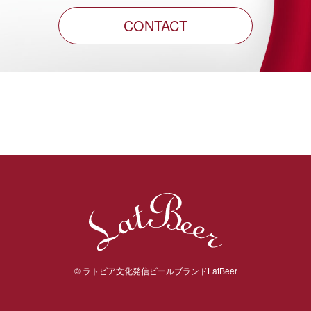
CONTACT
Warning
: Undefined variable $site_url in
/home/aimclient/latbeer.jp/public_html/wp-
content/themes/aim_shop-tmp_ver02/footer.php
on line
57
© ラトビア文化発信ビールブランドLatBeer