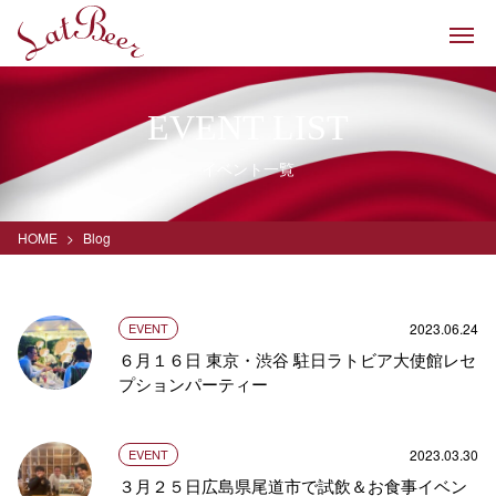
EVENT LIST
イベント一覧
HOME
Blog
2023.06.24
EVENT
６月１６日 東京・渋谷 駐日ラトビア大使館レセ
プションパーティー
2023.03.30
EVENT
３月２５日広島県尾道市で試飲＆お食事イベン